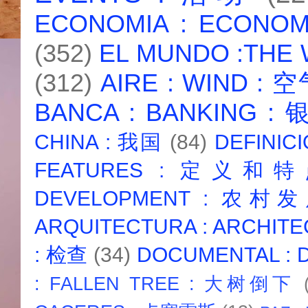
ECONOMIA : ECONO
(352)
EL MUNDO :THE
(312)
AIRE : WIND : 
BANCA : BANKING :
CHINA : 我国
(84)
DEFINICI
FEATURES : 定义和
DEVELOPMENT : 农村
ARQUITECTURA : ARCHIT
: 检查
(34)
DOCUMENTAL :
: FALLEN TREE : 大树倒下