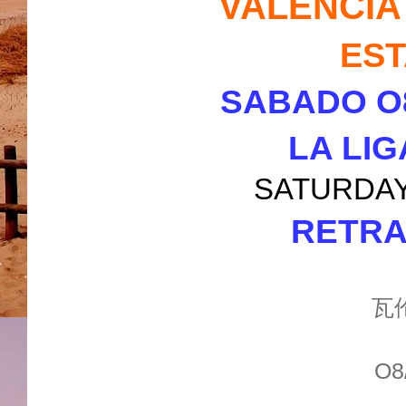
VALENCIA 
EST
SABADO O8
LA LI
SATURDAY 0
RETRA
瓦
O8