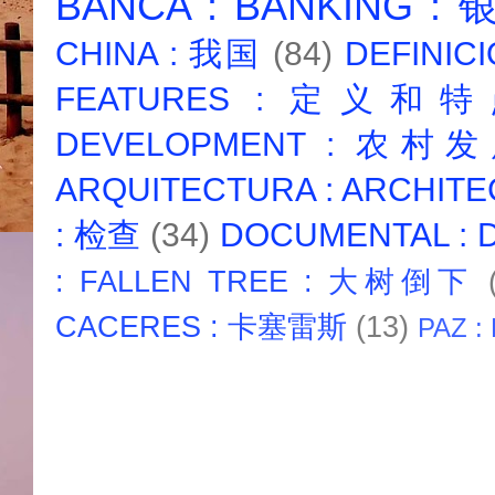
BANCA : BANKING :
CHINA : 我国
(84)
DEFINICI
FEATURES : 定义和
DEVELOPMENT : 农村
ARQUITECTURA : ARCHIT
: 检查
(34)
DOCUMENTAL :
: FALLEN TREE : 大树倒下
CACERES : 卡塞雷斯
(13)
PAZ :