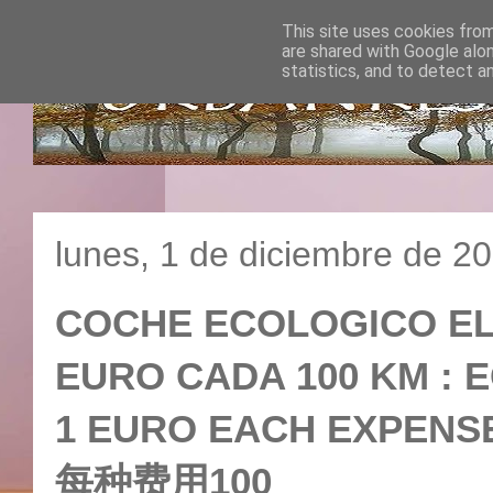
This site uses cookies from
are shared with Google alo
statistics, and to detect a
lunes, 1 de diciembre de 2
COCHE ECOLOGICO ELE
EURO CADA 100 KM : 
1 EURO EACH EXPEN
每种费用100