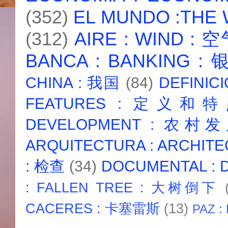
(352)
EL MUNDO :THE
(312)
AIRE : WIND : 
BANCA : BANKING :
CHINA : 我国
(84)
DEFINICI
FEATURES : 定义和
DEVELOPMENT : 农村
ARQUITECTURA : ARCHIT
: 检查
(34)
DOCUMENTAL :
: FALLEN TREE : 大树倒下
CACERES : 卡塞雷斯
(13)
PAZ :