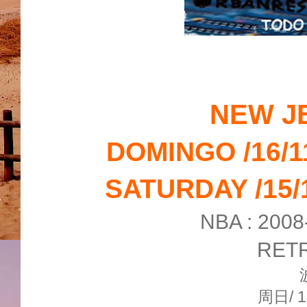
NEW J
DOMINGO /16/11
SATURDAY /15/1
NBA : 200
RETR
周日/ 1