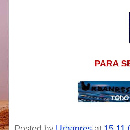
PARA S
Posted by
Urbanres
at
15.11.