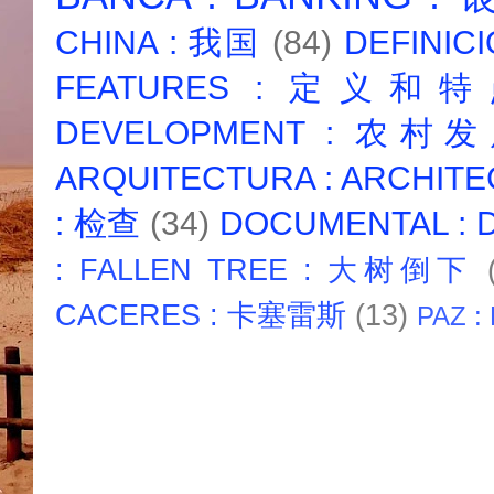
CHINA : 我国
(84)
DEFINICI
FEATURES : 定义和
DEVELOPMENT : 农村
ARQUITECTURA : ARCHIT
: 检查
(34)
DOCUMENTAL :
: FALLEN TREE : 大树倒下
CACERES : 卡塞雷斯
(13)
PAZ :