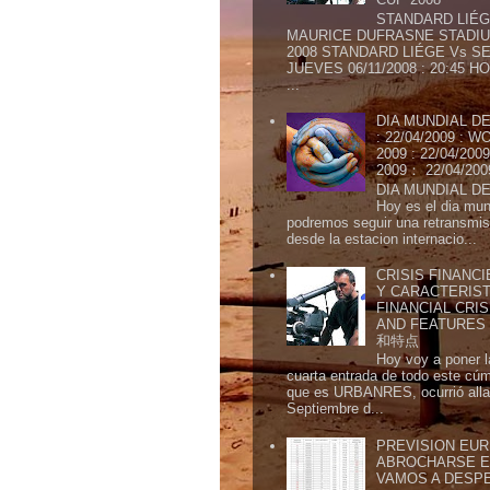
STANDARD LIÉG
MAURICE DUFRASNE STADIU
2008 STANDARD LIÉGE Vs SE
JUEVES 06/11/2008 : 20:45
...
DIA MUNDIAL DE
: 22/04/2009 :
2009 : 22/04/2
2009： 22/04/20
DIA MUNDIAL DE
Hoy es el dia mund
podremos seguir una retransmis
desde la estacion internacio...
CRISIS FINANCI
Y CARACTERIST
FINANCIAL CRIS
AND FEATURE
和特点
Hoy voy a poner l
cuarta entrada de todo este cú
que es URBANRES, ocurrió alla 
Septiembre d...
PREVISION EURI
ABROCHARSE E
VAMOS A DESP