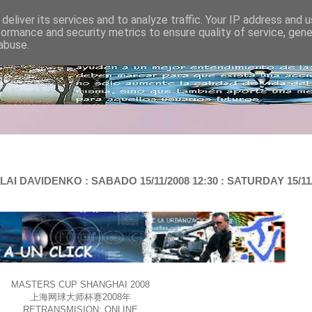
deliver its services and to analyze traffic. Your IP address and 
formance and security metrics to ensure quality of service, gen
abuse.
 DAVIDENKO : SABADO 15/11/2008 12:30 : SATURDAY 15/11
MASTERS CUP SHANGHAI 2008
上海网球大师杯赛2008年
RETRANSMISION: ONLINE