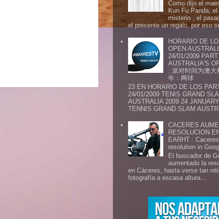
Como dijo el maes
Kun Fu Panda, el 
misterio , el pasa
el presente un regalo, por eso s
HORARIO DE LO
OPEN AUSTRALIA
24/01/2009 PAR
AUSTRALIA'S OP
: 派对时间为澳大
年：网球
23 EN HORARIO DE LOS PAR
24/01/2009 TENIS GRAND SL
AUSTRALIA 2009 24 JANUARY 
TENNIS GRAND SLAM AUSTR.
CACERES AUME
RESOLUCION E
EARHT : Caceres 
resolution in Goo
El buscador de G
aumentado la res
en Cáceres, hasta verse tan ni
fotografía a escasa altura...