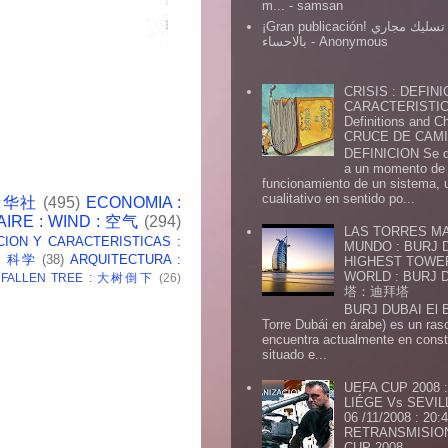
m...
- samsan
¡Gran publicación! شركة تسليك مجاري
بالاحساء
- Anonymous
CRISIS : DEFINI
CARACTERISTICA
Definitions and Ch
CRUCE DE CAMIN
DEFINICION Se de
a un momento de 
funcionamiento de un sistema,
cualitativo en sentido po...
 新华社
(495)
ECONOMIA :
AIRE : WIND : 空气
(294)
LAS TORRES MA
CION Y CARACTERISTICAS :
MUNDO : BURJ D
 : 科学
(38)
ARQUITECTURA :
HIGHEST TOWE
WORLD : BURJ
: FALLEN TREE : 大树倒下
(26)
塔：迪拜塔
BURJ DUBAI El Burj Du
Torre Dubái en árabe) es un ras
encuentra actualmente en const
situado e...
UEFA CUP 2008
LIÉGE Vs SEVIL
06 /11/2008 : 20
RETRANSMISION 
CUP 2008