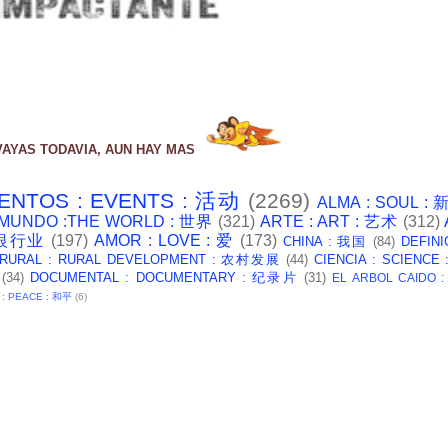
VAYAS TODAVIA, AUN HAY MAS
ENTOS : EVENTS : 活动
(2269)
ALMA : SOUL :
 MUNDO :THE WORLD : 世界
(321)
ARTE : ART : 艺术
(312)
: 银行业
(197)
AMOR : LOVE : 爱
(173)
CHINA : 我国
(84)
DEFINI
 RURAL : RURAL DEVELOPMENT : 农村发展
(44)
CIENCIA : SCIENCE
(34)
DOCUMENTAL : DOCUMENTARY : 纪录片
(31)
EL ARBOL CAIDO 
 : PEACE : 和平
(6)