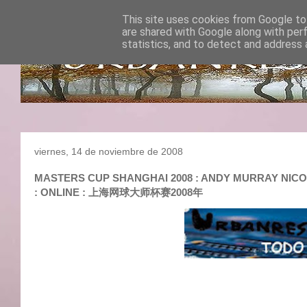
This site uses cookies from Google to 
are shared with Google along with per
statistics, and to detect and address 
viernes, 14 de noviembre de 2008
MASTERS CUP SHANGHAI 2008 : ANDY MURRAY NICOLAI
: ONLINE : 上海网球大师杯赛2008年