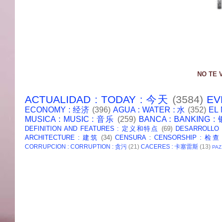
NO TE 
ACTUALIDAD : TODAY : 今天
(3584)
EV
ECONOMY : 经济
(396)
AGUA : WATER : 水
(352)
EL
MUSICA : MUSIC : 音乐
(259)
BANCA : BANKING 
DEFINITION AND FEATURES : 定义和特点
(69)
DESARROLLO
ARCHITECTURE : 建筑
(34)
CENSURA : CENSORSHIP : 检查
CORRUPCION : CORRUPTION : 贪污
(21)
CACERES : 卡塞雷斯
(13)
PAZ