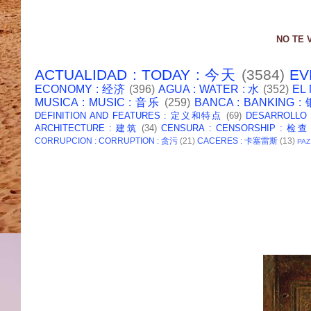
NO TE 
ACTUALIDAD : TODAY : 今天
(3584)
EV
ECONOMY : 经济
(396)
AGUA : WATER : 水
(352)
EL
MUSICA : MUSIC : 音乐
(259)
BANCA : BANKING 
DEFINITION AND FEATURES : 定义和特点
(69)
DESARROLLO
ARCHITECTURE : 建筑
(34)
CENSURA : CENSORSHIP : 检查
CORRUPCION : CORRUPTION : 贪污
(21)
CACERES : 卡塞雷斯
(13)
PAZ