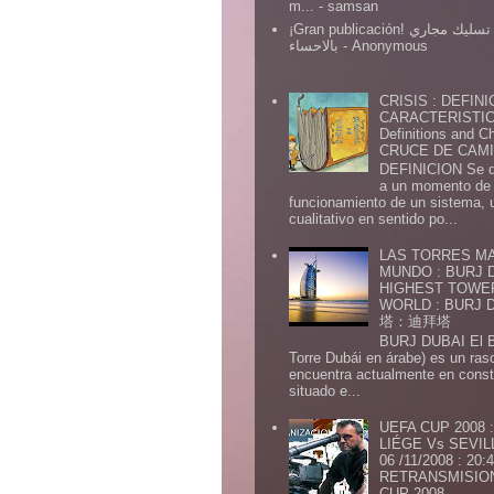
m...
- samsan
¡Gran publicación! شركة تسليك مجاري
بالاحساء
- Anonymous
CRISIS : DEFINI
CARACTERISTICA
Definitions and Ch
CRUCE DE CAMIN
DEFINICION Se de
a un momento de 
funcionamiento de un sistema,
cualitativo en sentido po...
LAS TORRES MA
MUNDO : BURJ D
HIGHEST TOWE
WORLD : BURJ
塔：迪拜塔
BURJ DUBAI El Burj Du
Torre Dubái en árabe) es un ras
encuentra actualmente en const
situado e...
UEFA CUP 2008
LIÉGE Vs SEVIL
06 /11/2008 : 20
RETRANSMISION 
CUP 2008