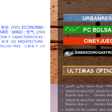
 新华社
(495)
ECONOMIA :
AIRE : WIND : 空气
(294)
CION Y CARACTERISTICAS :
 : 科学
(38)
ARQUITECTURA :
: FALLEN TREE : 大树倒下
(26)
شركة تسليك مجاري بالجبيل
- An
TARJETA MASTER TARJETA 
Buenos días a t...
- Doroles Wa
TARJETA MASTER TARJETA 
Buenos días a t...
- Doroles Wa
thanks for the content. also visit