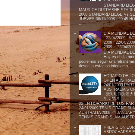
STANDARD LIÉG
MAURICE DUFRASNE STADIU
2008 STANDARD LIÉGE Vs SE
JUEVES 06/11/2008 : 20:45
...
DIA MUNDIAL DE
: 22/04/2009 :
2009 : 22/04/2
2009： 22/04/20
DIA MUNDIAL DE
Hoy es el dia mund
podremos seguir una retransmis
desde la estacion internacio...
HORARIO DE LO
OPEN AUSTRALIA
24/01/2009 PAR
AUSTRALIA'S OP
: 派对时间为澳大
年：网球
23 EN HORARIO DE LOS PAR
24/01/2009 TENIS GRAND SL
AUSTRALIA 2009 24 JANUARY 
TENNIS GRAND SLAM AUSTR.
PREVISION EURI
ABROCHARSE E