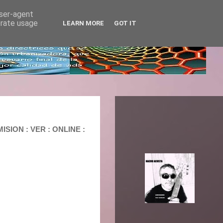
user-agent
erate usage
LEARN MORE
GOT IT
SION : VER : ONLINE :