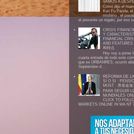
VAMOS A DESP
Como dijo el maes
Kun Fu Panda, el 
misterio , el pasa
el presente un regalo, por eso s
CRISIS FINANCI
Y CARACTERIST
FINANCIAL CRIS
AND FEATURE
和特点
Hoy voy a poner l
cuarta entrada de todo este cú
que es URBANRES, ocurrió alla 
Septiembre d...
REFORMA DE LA
SI O SI : PENS
MUST : 养老
PARA SEGUIR 
MUNDIALES ONL
CLICK TO FOLL
MARKETS ONLINE IN WA NT 