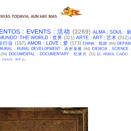
VAYAS TODAVIA, AUN HAY MAS
ENTOS : EVENTS : 活动
(2269)
ALMA : SOUL :
 MUNDO :THE WORLD : 世界
(321)
ARTE : ART : 艺术
(312)
: 银行业
(197)
AMOR : LOVE : 爱
(173)
CHINA : 我国
(84)
DEFINI
 RURAL : RURAL DEVELOPMENT : 农村发展
(44)
CIENCIA : SCIENCE
(34)
DOCUMENTAL : DOCUMENTARY : 纪录片
(31)
EL ARBOL CAIDO 
 : PEACE : 和平
(6)