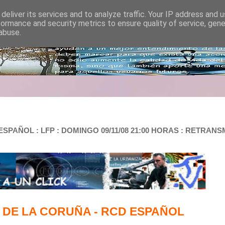
deliver its services and to analyze traffic. Your IP address and 
formance and security metrics to ensure quality of service, gen
abuse.
PAÑOL : LFP : DOMINGO 09/11/08 21:00 HORAS : RETRANSMI
 DE LA CORUÑA - RCD ESPAÑOL