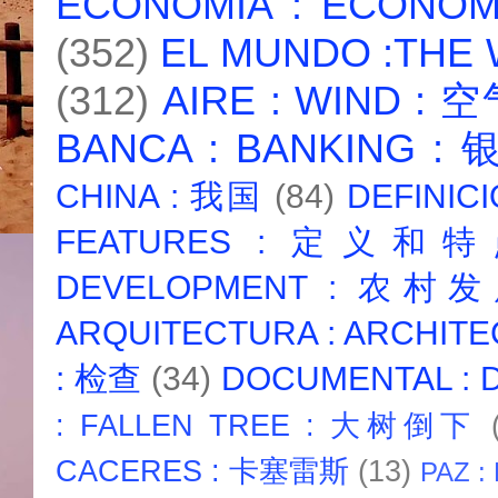
ECONOMIA : ECONO
(352)
EL MUNDO :THE
(312)
AIRE : WIND : 
BANCA : BANKING :
CHINA : 我国
(84)
DEFINICI
FEATURES : 定义和
DEVELOPMENT : 农村
ARQUITECTURA : ARCHIT
: 检查
(34)
DOCUMENTAL :
: FALLEN TREE : 大树倒下
CACERES : 卡塞雷斯
(13)
PAZ :