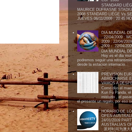
STANDARD LIÉG
MAURICE DUFRASNE STADIU
2008 STANDARD LIÉGE Vs SE
JUEVES 06/11/2008 : 20:45
...
DIA MUNDIAL DE
: 22/04/2009 :
2009 : 22/04/2
2009： 22/04/20
DIA MUNDIAL DE
Hoy es el dia mund
podremos seguir una retransmis
desde la estacion internacio...
PREVISION EURI
ABROCHARSE E
VAMOS A DESP
Como dijo el maes
Kun Fu Panda, el 
misterio , el pasa
el presente un regalo, por eso s
HORARIO DE LO
OPEN AUSTRALIA
24/01/2009 PAR
AUSTRALIA'S OP
: 派对时间为澳大