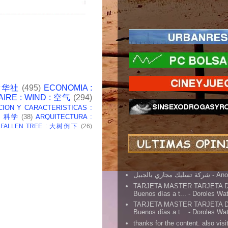
 新华社
(495)
ECONOMIA :
AIRE : WIND : 空气
(294)
CION Y CARACTERISTICAS :
 : 科学
(38)
ARQUITECTURA :
: FALLEN TREE : 大树倒下
(26)
شركة تسليك مجاري بالجبيل
- An
TARJETA MASTER TARJETA 
Buenos días a t...
- Doroles Wa
TARJETA MASTER TARJETA 
Buenos días a t...
- Doroles Wa
thanks for the content. also visit