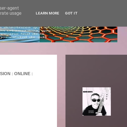
user-agent
erate usage
LEARN MORE
GOT IT
ION : ONLINE :