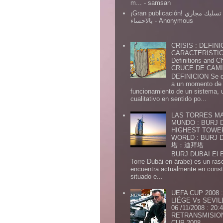
m...
- samsan
¡Gran publicación! شركة تسليك مجاري
بالاحساء
- Anonymous
CRISIS : DEFINI
CARACTERISTICA
Definitions and Ch
CRUCE DE CAMIN
DEFINICION Se de
a un momento de 
funcionamiento de un sistema,
cualitativo en sentido po...
LAS TORRES MA
MUNDO : BURJ D
HIGHEST TOWE
WORLD : BURJ
塔：迪拜塔
BURJ DUBAI El Burj Du
Torre Dubái en árabe) es un ras
encuentra actualmente en const
situado e...
UEFA CUP 2008
LIÉGE Vs SEVIL
06 /11/2008 : 20
RETRANSMISION 
CUP 2008