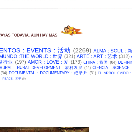
VAYAS TODAVIA, AUN HAY MAS
ENTOS : EVENTS : 活动
(2269)
ALMA : SOUL :
 MUNDO :THE WORLD : 世界
(321)
ARTE : ART : 艺术
(312)
: 银行业
(197)
AMOR : LOVE : 爱
(173)
CHINA : 我国
(84)
DEFINI
 RURAL : RURAL DEVELOPMENT : 农村发展
(44)
CIENCIA : SCIENCE
(34)
DOCUMENTAL : DOCUMENTARY : 纪录片
(31)
EL ARBOL CAIDO 
 : PEACE : 和平
(6)