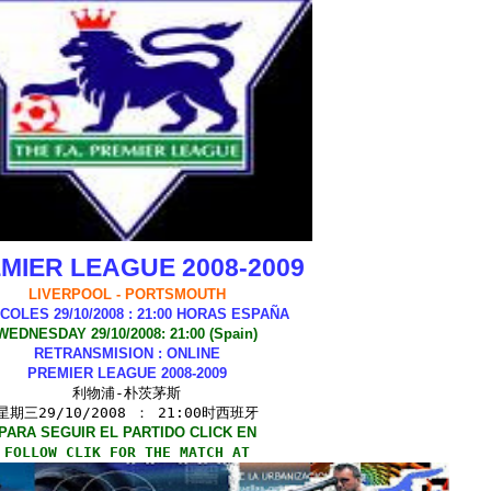
MIER LEAGUE 2008-2009
LIVERPOOL - PORTSMOUTH
COLES 29/10/2008 : 21:00 HORAS ESPAÑA
WEDNESDAY 29/10/2008: 21:00 (Spain)
RETRANSMISION : ONLINE
PREMIER LEAGUE 2008-2009
利物浦-朴茨茅斯
星期三29/10/2008 ： 21:00时西班牙
PARA SEGUIR EL PARTIDO CLICK EN
FOLLOW CLIK FOR THE MATCH AT