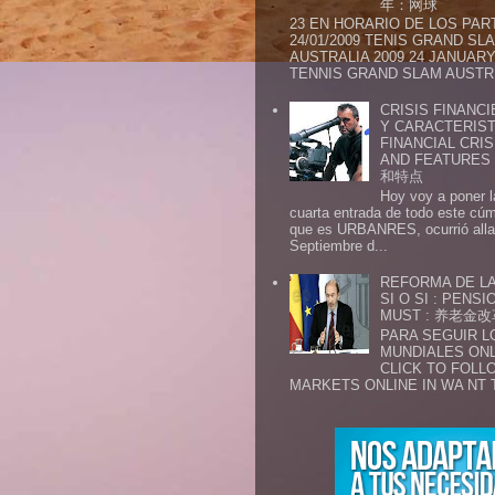
年：网球
23 EN HORARIO DE LOS PAR
24/01/2009 TENIS GRAND SL
AUSTRALIA 2009 24 JANUARY 
TENNIS GRAND SLAM AUSTR.
CRISIS FINANCI
Y CARACTERIST
FINANCIAL CRIS
AND FEATURE
和特点
Hoy voy a poner l
cuarta entrada de todo este cú
que es URBANRES, ocurrió alla 
Septiembre d...
REFORMA DE LA
SI O SI : PENS
MUST : 养老
PARA SEGUIR 
MUNDIALES ONL
CLICK TO FOLL
MARKETS ONLINE IN WA NT 