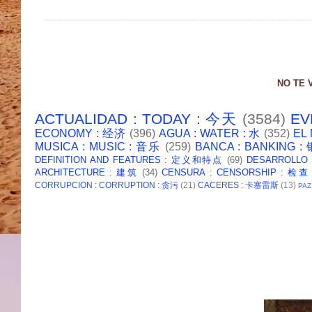
NO TE 
ACTUALIDAD : TODAY : 今天
(3584)
EV
ECONOMY : 经济
(396)
AGUA : WATER : 水
(352)
EL
MUSICA : MUSIC : 音乐
(259)
BANCA : BANKING 
DEFINITION AND FEATURES : 定义和特点
(69)
DESARROLLO
ARCHITECTURE : 建筑
(34)
CENSURA : CENSORSHIP : 检查
CORRUPCION : CORRUPTION : 贪污
(21)
CACERES : 卡塞雷斯
(13)
PAZ