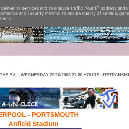
deliver its services and to analyze traffic. Your IP address and 
formance and security metrics to ensure quality of service, gen
abuse.
E F.A. : WEDNESDAY 29/10/2008 21:00 HOURS : RETRANSMIS
VERPOOL - PORTSMOUTH
Anfield Stadium