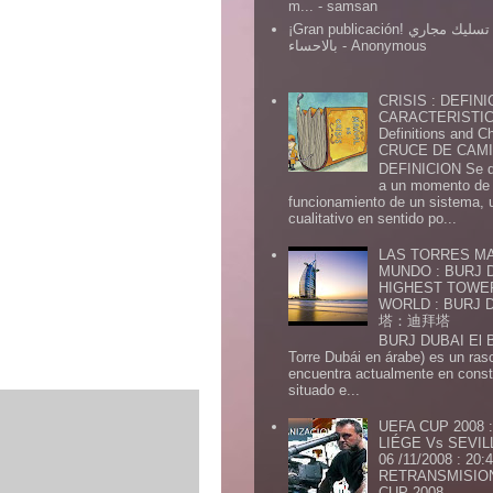
m...
- samsan
¡Gran publicación! شركة تسليك مجاري
بالاحساء
- Anonymous
CRISIS : DEFINI
CARACTERISTICA
Definitions and Ch
CRUCE DE CAMIN
DEFINICION Se de
a un momento de 
funcionamiento de un sistema,
cualitativo en sentido po...
LAS TORRES MA
MUNDO : BURJ D
HIGHEST TOWE
WORLD : BURJ
塔：迪拜塔
BURJ DUBAI El Burj Du
Torre Dubái en árabe) es un ras
encuentra actualmente en const
situado e...
UEFA CUP 2008
LIÉGE Vs SEVIL
06 /11/2008 : 20
RETRANSMISION 
CUP 2008