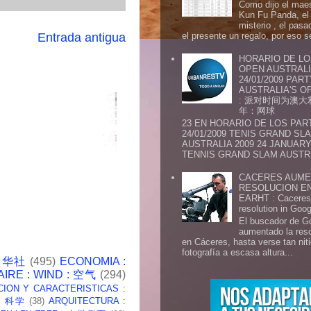
Como dijo el maes
Kun Fu Panda, el 
misterio , el pasa
Entrada antigua
el presente un regalo, por eso s
HORARIO DE LO
OPEN AUSTRALIA
24/01/2009 PAR
AUSTRALIA'S OP
: 派对时间为澳大
年：网球
23 EN HORARIO DE LOS PAR
24/01/2009 TENIS GRAND SL
AUSTRALIA 2009 24 JANUARY 
TENNIS GRAND SLAM AUSTR.
CACERES AUME
RESOLUCION E
EARHT : Caceres 
resolution in Goo
El buscador de G
aumentado la res
en Cáceres, hasta verse tan ni
fotografía a escasa altura...
 新华社
(495)
ECONOMIA :
AIRE : WIND : 空气
(294)
CION Y CARACTERISTICAS :
 : 科学
(38)
ARQUITECTURA :