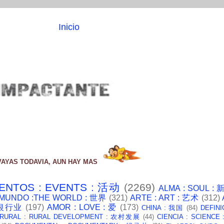
Inicio
VAYAS TODAVIA, AUN HAY MAS
ENTOS : EVENTS : 活动
(2269)
ALMA : SOUL :
 MUNDO :THE WORLD : 世界
(321)
ARTE : ART : 艺术
(312)
: 银行业
(197)
AMOR : LOVE : 爱
(173)
CHINA : 我国
(84)
DEFINI
 RURAL : RURAL DEVELOPMENT : 农村发展
(44)
CIENCIA : SCIENCE