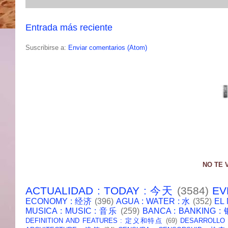
Entrada más reciente
Suscribirse a:
Enviar comentarios (Atom)
NO TE 
ACTUALIDAD : TODAY : 今天
(3584)
EV
ECONOMY : 经济
(396)
AGUA : WATER : 水
(352)
EL
MUSICA : MUSIC : 音乐
(259)
BANCA : BANKING 
DEFINITION AND FEATURES : 定义和特点
(69)
DESARROLLO