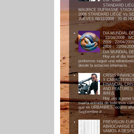
STANDARD LIÉG
MAURICE DUFRASNE STADIU
2008 STANDARD LIÉGE Vs SE
JUEVES 06/11/2008 : 20:45
...
DIA MUNDIAL DE
: 22/04/2009 :
2009 : 22/04/2
2009： 22/04/20
DIA MUNDIAL DE
Hoy es el dia mund
podremos seguir una retransmis
desde la estacion internacio...
CRISIS FINANCI
Y CARACTERIST
FINANCIAL CRIS
AND FEATURE
和特点
Hoy voy a poner l
cuarta entrada de todo este cú
que es URBANRES, ocurrió alla 
Septiembre d...
PREVISION EURI
ABROCHARSE E
VAMOS A DESP