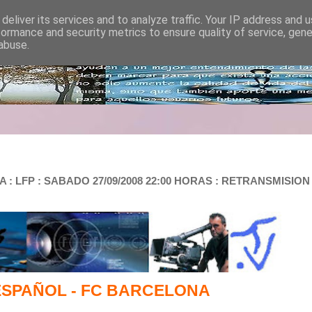
deliver its services and to analyze traffic. Your IP address and 
formance and security metrics to ensure quality of service, gen
abuse.
 LFP : SABADO 27/09/2008 22:00 HORAS : RETRANSMISION :
ESPAÑOL - FC BARCELONA