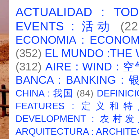
ACTUALIDAD : T
EVENTS : 活动
(22
ECONOMIA : ECONO
(352)
EL MUNDO :THE
(312)
AIRE : WIND : 
BANCA : BANKING :
CHINA : 我国
(84)
DEFINICI
FEATURES : 定义和
DEVELOPMENT : 农村
ARQUITECTURA : ARCHIT