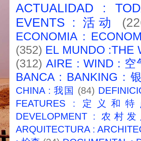
ACTUALIDAD : T
EVENTS : 活动
(22
ECONOMIA : ECONO
(352)
EL MUNDO :THE
(312)
AIRE : WIND : 
BANCA : BANKING :
CHINA : 我国
(84)
DEFINICI
FEATURES : 定义和
DEVELOPMENT : 农村
ARQUITECTURA : ARCHIT