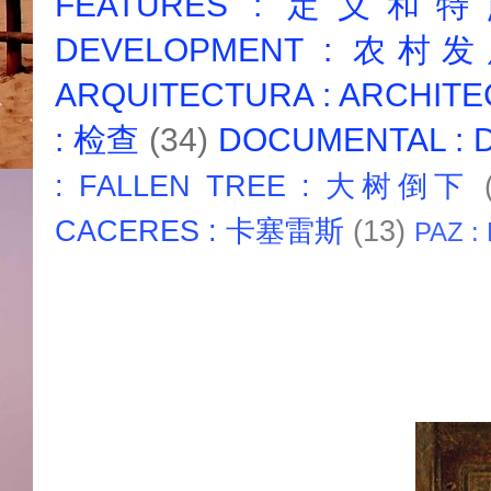
FEATURES : 定义和
DEVELOPMENT : 农村
ARQUITECTURA : ARCHIT
: 检查
(34)
DOCUMENTAL :
: FALLEN TREE : 大树倒下
CACERES : 卡塞雷斯
(13)
PAZ :